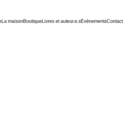
e
La maison
Boutique
Livres et auteur.e.s
Événements
Contact
LES LIVRES
1 min lire